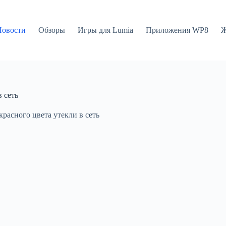
Новости
Обзоры
Игры для Lumia
Приложения WP8
Ж
 сеть
расного цвета утекли в сеть