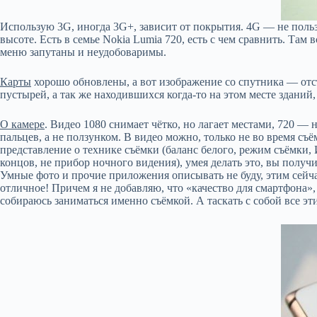
Использую 3G, иногда 3G+, зависит от покрытия. 4G — не пользо
высоте. Есть в семье Nokia Lumia 720, есть с чем сравнить. Там
меню запутаны и неудобоваримы.
Карты
хорошо обновлены, а вот изображение со спутника — отсто
пустырей, а так же находившихся когда-то на этом месте зданий,
О камере
. Видео 1080 снимает чётко, но лагает местами, 720 
пальцев, а не ползунком. В видео можно, только не во время съ
представление о технике съёмки (баланс белого, режим съёмки, 
концов, не прибор ночного видения), умея делать это, вы получи
Умные фото и прочие приложения описывать не буду, этим сейчас 
отличное! Причем я не добавляю, что «качество для смартфона», 
собираюсь заниматься именно съёмкой. А таскать с собой все эт