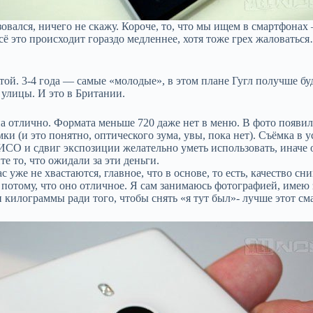
вался, ничего не скажу. Короче, то, что мы ищем в смартфонах 
 всё это происходит гораздо медленнее, хотя тоже грех жаловать
й. 3-4 года — самые «молодые», в этом плане Гугл получше буде
 улицы. И это в Британии.
— на отлично. Формата меньше 720 даже нет в меню. В фото появ
ёмки (и это понятно, оптического зума, увы, пока нет). Съёмка 
ИСО и сдвиг экспозиции желательно уметь использовать, иначе о
те то, что ожидали за эти деньги.
уже не хвастаются, главное, что в основе, то есть, качество сни
потому, что оно отличное. Я сам занимаюсь фотографией, имею зе
и килограммы ради того, чтобы снять «я тут был»- лучше этот см