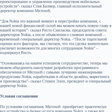
проектирование и управление производством мобильных
устройств”- сказал Стив Балмер, главный исполнительный
директор компании Microsoft.
“Для Nokia это важный момент в перестройке компании, с
нашей новой финансовой силой мы можем начать новую главу в
нашей истории”- сказал Ристо Сииласма, председатель совета
директоров Nokia, а после объявления о слиянии компаний –
временный генеральный директор Nokia. -“После тщательной
оценки всех факторов, мы считаем, что эта сделка значительно
увеличит возможности для многих сотрудников Nokia” –
подчеркнул Ристо.
“Основываясь на нашем успешном сотрудничестве, теперь мы
можем объединить наилучшие разработки программного
обеспечения от Microsoft с самыми лучшими инженерными
продуктами Nokia, наработками в области дизайна, маркетинга
и производства”- сказал Стивен Элоп, президент и генеральный
директор Nokia.
Условия соглашения
По условиям соглашения, Microsoft приобретает практически
все устройства и бизнес-услуги компании Nokia, а также все