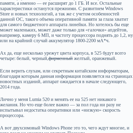
памяти, а именно — ее расширят до 1 ГБ. И все. Остальные
характеристики останутся прежними. С развитием Windows
Store и новых технологий, а так же с учетом особенностей
данной ОС, такого объема оперативной памяти за глаза хватит
для самого бюджетного аппарата линейки. Но хотелось бы еще
может маленьких, может даже только для «галочки» апдейтов,
например, камеру 6 МП, и частоту процессора поднять до 1,2, ну
или на крайний случай аккумулятор 1800-2200 мА*ч.
Ах да, еще несколько урежут цвета корпуса, в 525 будут всего
четыре: белый, черный,
фирменный
желтый, оранжевый.
Если верить слухам, или секретным китайским информаторам,
благодаря которым данная информация появляется на страницах
новостных изданий, аппарат ожидается в начале следующего,
2014 года.
Лично у меня Lumia 520 и менять ее на 525 нет никакого
желания. Но что еще более важно — за пол года ни разу не
испытывал недостатка оперативки или «низкую» скорость
процессора.
А вот двухсимовый Windows Phone это то, чего ждут многие, и