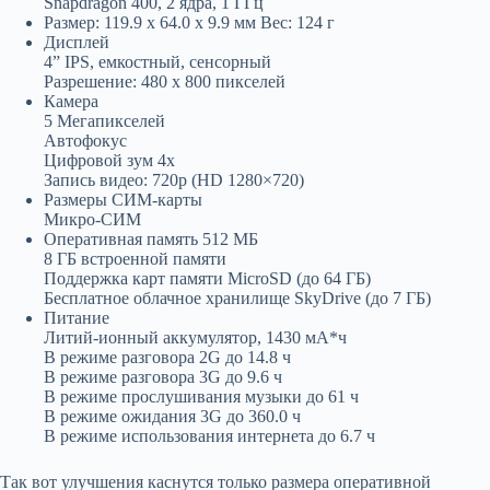
Snapdragon 400, 2 ядра, 1 ГГц
Размер: 119.9 x 64.0 x 9.9 мм Вес: 124 г
Дисплей
4” IPS, емкостный, сенсорный
Разрешение: 480 x 800 пикселей
Камера
5 Мегапикселей
Автофокус
Цифровой зум 4x
Запись видео: 720p (HD 1280×720)
Размеры СИМ-карты
Микро-СИМ
Оперативная память 512 МБ
8 ГБ встроенной памяти
Поддержка карт памяти MicroSD (до 64 ГБ)
Бесплатное облачное хранилище SkyDrive (до 7 ГБ)
Питание
Литий-ионный аккумулятор, 1430 мА*ч
В режиме разговора 2G до 14.8 ч
В режиме разговора 3G до 9.6 ч
В режиме прослушивания музыки до 61 ч
В режиме ожидания 3G до 360.0 ч
В режиме использования интернета до 6.7 ч
Так вот улучшения каснутся только размера оперативной