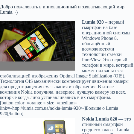
Добро пожаловать в инновационный и захватывающий мир
Lumia. -)
Lumia 920
– первый
смартфон на базе
операционной системы
Windows Phone 8,
обогащённый
возможностями
технологии съемки
PureView. Это первый
телефон в мире, который
может похвастаться
стабилизацией изображения Optimal Image Stabilization (OIS).
Технология OIS механически компенсирует движения камеры
для предотвращения смазывания изображения. В итоге
компания Nokia получила, наверное, лучшую камеру из всех,
которые когда-либо устанавливались в их смартфоны.
[button color=»orange » size=»medium»
link=»http://lumia.com.ua/nokia-lumia-920/»]Больше о Lumia
920[/button]
Nokia Lumia 820
— это
стильный смартфон
среднего класса. Lumia