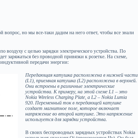
й вопрос, но мы все-таки дадим на него ответ, чтобы все знали
по воздуху с целью зарядки электрического устройства. По
ет заряжаться без проводной привязки к розетке. На схеме,
индуктивной передачи энергии:
Передающая катушка расположена в нижней части
(L1), приемная катушка (L2) расположена в верхней.
Они встроены в различные электрические
устройства. К примеру, на этой схеме L1 – это
Nokia Wireless Charging Plate, а L2 – Nokia Lumia
920. Переменный ток в передающей катушке
создает магнитное поле, которое включает
напряжение во второй катушке. Это напряжение
используется для зарядки устройства.
В своих беспроводных зарядных устройствах Nokia
использует стандарт Qi (произносится
Чи
). Он был